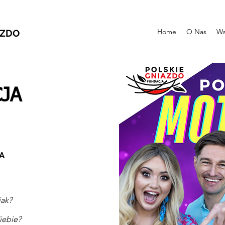
Home
O Nas
Ws
AZDO
JA
GA
jak?
?
iebie?