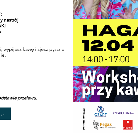
!
i:
y nastrój
WKI
o
, wypijesz kawę i zjesz pyszne
ie.
dstawie przelewu.
,-