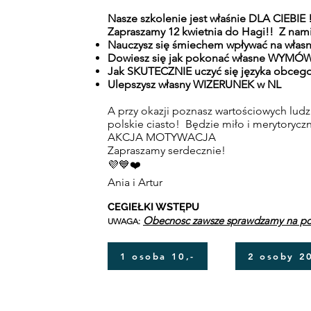
Nasze szkolenie jest właśnie DLA CIEBIE 
Zapraszamy 12 kwietnia do Hagi!!
Z nam
Nauczysz się śmiechem wpływać na własn
Dowiesz się jak pokonać własne WYMÓ
Jak SKUTECZNIE uczyć się języka obceg
Ulepszysz własny WIZERUNEK w NL
A przy okazji poznasz wartościowych ludzi
polskie ciasto! Będzie miło i merytoryczn
AKCJA MOTYWACJA
Zapraszamy serdecznie!
💜💙❤️
Ania i Artur
CEGIEŁKI WSTĘPU
Obecnosc zawsze sprawdzamy na po
UWAGA:
1 osoba 10,-
2 osoby 20