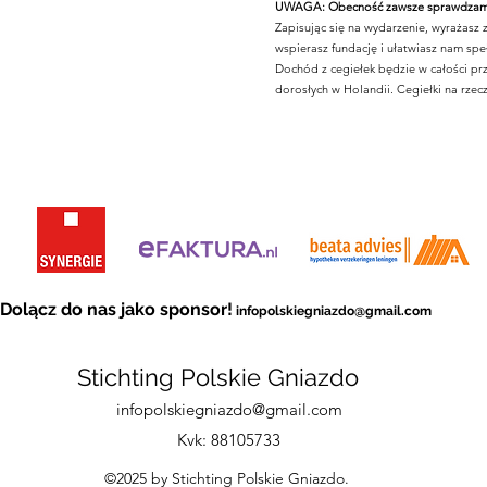
UWAGA: Obecność zawsze sprawdzamy
Zapisując się na wydarzenie, wyrażasz
wspierasz fundację i ułatwiasz nam spe
Dochód z cegiełek będzie w całości prz
dorosłych w Holandii. Cegiełki na rzec
Dolącz do nas jako sponsor!
infopolskiegniazdo@gmail.c
om
Stichting Polskie Gniazdo
infopolskiegniazdo@gmail.com
Kvk: 88105733
©2025 by Stichting Polskie Gniazdo.