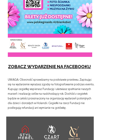
ZOBACZ WYDARZENIE NA FACEBOOKU
UWAGA: Obecność sprawdzamy na podstawie przelewu. Zapisując
się na wydarzenie wyrażasz zgodę na fotografowanie podczas eventu.
Kupując cegiełkę wspierasz Fundację i ułatwiasz spełnianie naszych
marzeń i realizację celów na nadchodzący rok. Dochód z cegiełek
będzie w całości przeznaczony na organizację wydarzeń polonijnych
dla dzieci i dorosłych w Holandii. Cegiełki na rzecz Fundacji nie
podlegają refundacji ani wymianie na gotówkę.