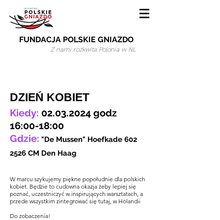
FUNDACJA POLSKIE GNIAZDO
Z nami rozkwita Polonia w NL
DZIEŃ KOBIET
Kiedy:
02.03.2024
go
dz
16:00-18:00
Gdzie:
"
De Mussen" Hoefkade
602
2526
CM Den Haag
W marcu szykujemy piękne popołudnie dla polskich
kobiet. Będzie to cudowna okazja żeby lepiej się
poznać, uczestniczyć w inspirujących warsztatach, a
przede wszystkim zintegrować się tutaj, w Holandii
Do zobaczenia!