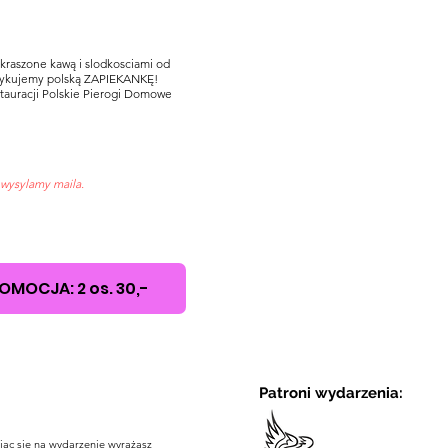
kraszone kawą i slodkosciami od
 szykujemy polską ZAPIEKANKĘ!
auracji Polskie Pierogi Domowe
wysylamy maila.
OMOCJA: 2 os. 30,-
Patroni wydarzenia:
c się na wydarzenie wyrażasz