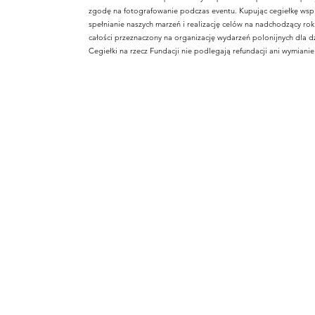
zgodę na fotografowanie podczas eventu. Kupując cegiełkę wspi
spełnianie naszych marzeń i realizację celów na nadchodzący ro
całości przeznaczony na organizację wydarzeń polonijnych dla dz
Cegiełki na rzecz Fundacji nie podlegają refundacji ani wymiani