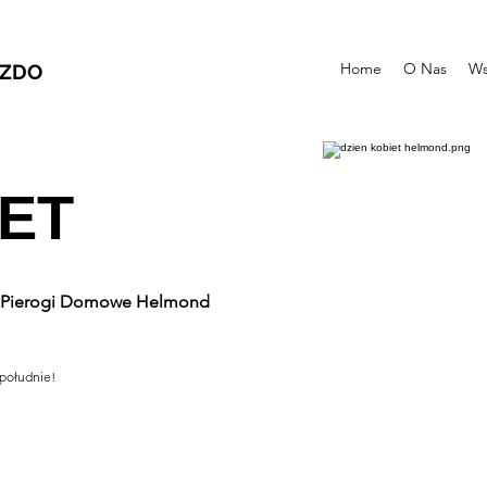
Home
O Nas
Ws
AZDO
IET
kie Pierogi Domowe Helmond
południe!