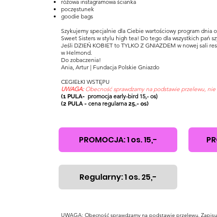
różowa instagramowa ścianka
poczęstunek
goodie bags
Szykujemy specjalnie dla Ciebie wartościowy program dnia o
Sweet Sisters w stylu high tea! Do tego dla wszystkich pań
Jeśli DZIEŃ KOBIET to TYLKO Z GNIAZDEM w nowej sali rest
w Helmond.
Do zobaczenia!
Ania, Artur | Fundacja Polskie Gniazdo
CEGIEŁKI WSTĘPU
UWAGA:
Obecność sprawdzamy na podstawie przelewu, nie 
promocja early-bird 15,- os)
(1 PULA-
cena regularna
(2 PULA -
25,- os)
PROMOCJA: 1 os. 15,-
PR
Regularny: 1 os. 25,-
UWAGA: Obecność sprawdzamy na podstawie przelewu. Zapisują