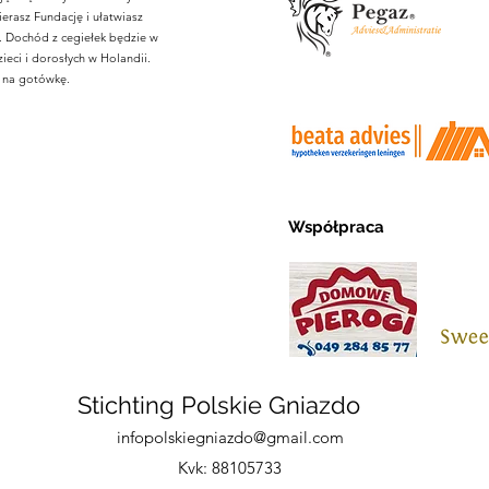
erasz Fundację i ułatwiasz
k. Dochód z cegiełek będzie w
ieci i dorosłych w Holandii.
e na gotówkę.
Współpraca
Stichting Polskie Gniazdo
infopolskiegniazdo@gmail.com
Kvk: 88105733