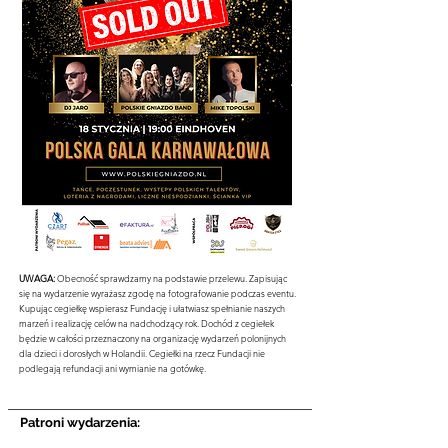
UWAGA:
Obecność sprawdzamy na podstawie przelewu. Zapisując
się na wydarzenie wyrażasz zgodę na fotografowanie podczas eventu.
Kupując cegiełkę wspierasz Fundację i ułatwiasz spełnianie naszych
marzeń i realizację celów na nadchodzący rok. Dochód z cegiełek
będzie w całości przeznaczony na organizację wydarzeń polonijnych
dla dzieci i dorosłych w Holandii. Cegiełki na rzecz Fundacji nie
podlegają refundacji ani wymianie na gotówkę.
Patroni wydarzenia: