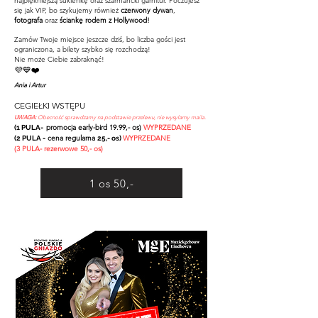
najpiękniejszą sukienkę oraz szarmancki garnitur. Poczujesz
się jak VIP, bo szykujemy również
czerwony dywan
,
fotografa
oraz
ściankę rodem z Hollywood!
Zamów Twoje miejsce jeszcze dziś, bo liczba gości jest
ograniczona, a bilety szybko się rozchodzą!
Nie może Ciebie zabraknąć!
💜💙❤️
Ania i Artur
CEGIEŁKI WSTĘPU
UWAGA:
Obecność sprawdzamy na podstawie przelewu, nie wysylamy maila.
promocja early-bird 19.99,- os)
WYPRZEDANE
(1 PULA-
cena regularna
WYPRZEDANE
(2 PULA -
25,- os)
(3 PULA- rezerwowe 50,- os)
1 os 50,-