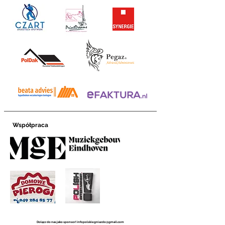
Współpraca
Dolącz do nas jako sponsor!
infopolskiegniazdo@gmail.com