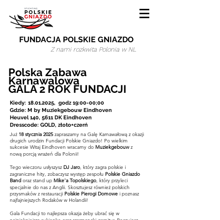
FUNDACJA POLSKIE GNIAZDO
Z nami rozkwita Polonia w NL
Polska Zabawa
Karnawalowa
GALA 2 ROK FUNDACJI
Kiedy:
18.01.2025
, godz 19:00-00;00
Gdzie:
M by Muziekgebouw Eindhoven
Heuvel 140, 5611 DK Eindhoven
Dresscode: GOLD, złoto+czerń
Już
18 stycznia 2025
zapraszamy na Galę Karnawałową z okazji
drugich urodzin Fundacji Polskie Gniazdo! Po wielkim
sukcesie Witaj Eindhoven wracamy do
Muziekgebouw
z
nową porcją wrażeń dla Polonii!
Tego wieczoru usłyszysz
DJ Jaro
, który zagra polskie i
zagraniczne hity, zobaczysz występ zespołu
Polskie Gniazdo
Band
oraz stand up
Mike'a Topolskiego
, który przyleci
specjalnie do nas z Anglii. Skosztujesz również polskich
przysmaków z restauracji
Polskie Pierogi Domowe
i poznasz
najfajniejszych Rodaków w Holandii!
Gala Fundacji to najlepsza okazja żeby ubrać się w