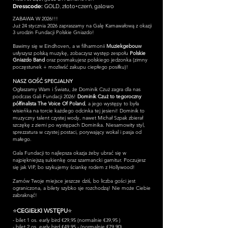
Dresscode:
GOLD, złoto+czerń, galowo
ZABAWA W 2026!!!
Już 24 stycznia 2026 zapraszamy na Galę Karnawałową z okazji
3 urodzin Fundacji Polskie Gniazdo!
Bawimy się w Eindhoven, a w filharmonii
Muziekgebouw
usłyszysz polską muzykę, zobaczysz występ zespołu
Polskie
Gniazdo Band
oraz posmakujesz polskiego jedzonka (zimny
poczęstunek + mozliwść zakupu ciepłego posiłku)!
NASZ GOŚĆ SPECJALNY
Ogłaszamy Wam i Światu, że Dominik Czuż zagra dla nas
podczas Gali Fundacji 2026!
Dominik Czuż to tegoroczny
półfinalista The Voice Of Poland
, a jego występy to była
wisieńka na torcie każdego odcinka tej jesieni! Dominik to
muzyczny talent czystej wody, nawet Michał Szpak zbierał
szczękę z ziemi po występach Dominika. Niesamowity styl,
sprezzatura w czystej postaci, porywający wokal i pasja od
małego.
Gala Fundacji to najlepsza okazja żeby ubrać się w
najpiękniejszą sukienkę oraz szarmancki garnitur. Poczujesz
się jak VIP, bo szykujemy ściankę rodem z Hollywood!
Zamów Twoje miejsce jeszcze dziś, bo liczba gości jest
ograniczona, a bilety szybko sje rozchodzą! Nie może Ciebie
zabraknąć!
⭐
CEGIEŁKI WSTĘPU
⭐
- bilet 1 os. early bird €29,95 (normalnie €39,95 )
- bilet 2 os. early bird €49,95 - (normalnie €79,90)