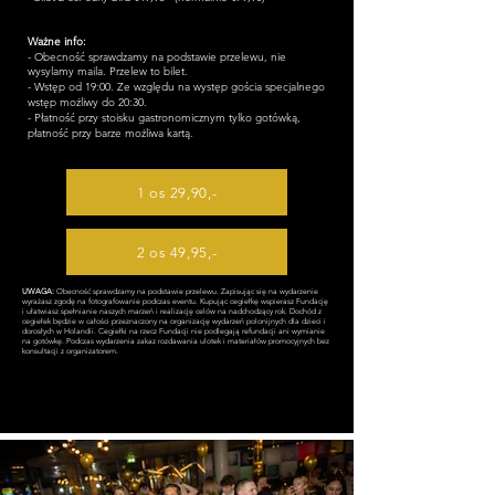
Ważne info:
- Obecność sprawdzamy na podstawie przelewu, nie
wysylamy maila. Przelew to bilet.
​- Wstęp od 19:00. Ze względu na występ gościa specjalnego
wstęp mo
ż
liwy do 20:30.
- Płatność przy stoisku gastronomicznym tylko gotówką,
płatność przy barze możliwa kartą.
1 os 29,90,-
2 os 49,95,-
UWAGA:
Obecność sprawdzamy na podstawie przelewu. Zapisując się na wydarzenie
wyrażasz zgodę na fotografowanie podczas eventu. Kupując cegiełkę wspierasz Fundację
i ułatwiasz spełnianie naszych marzeń i realizację celów na nadchodzący rok. Dochód z
cegiełek będzie w całości przeznaczony na organizację wydarzeń polonijnych dla dzieci i
dorosłych w Holandii. Cegiełki na rzecz Fundacji nie podlegają refundacji ani wymianie
na gotówkę. Podczas wydarzenia zakaz rozdawania ulotek i materiałów promocyjnych bez
konsultacji z organizatorem.