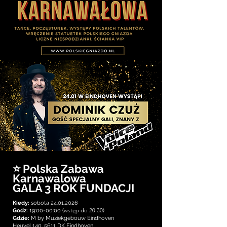
⭐ Polska Zabawa
Karnawalowa
GALA 3 ROK FUNDACJI
Kiedy:
sobota
24.01.2026
wstęp
do 20:30
Godz:
19:00-00:00
(
)
Gdzie:
M by Muziekgebouw Eindhoven
Heuvel 140, 5611 DK Eindhoven