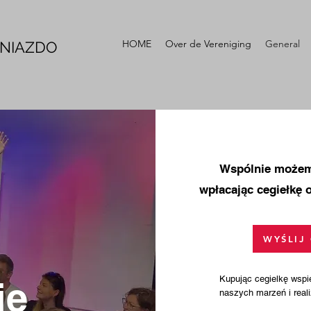
HOME
Over de Vereniging
General
GNIAZDO
Wspólnie możem
wpłacając cegiełkę 
WYŚLIJ
Kupując cegielkę wspie
ie
naszych marzeń i real